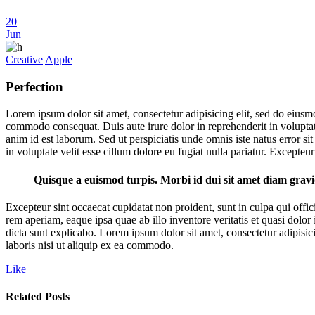
20
Jun
Creative
Apple
Perfection
Lorem ipsum dolor sit amet, consectetur adipisicing elit, sed do eiusm
commodo consequat. Duis aute irure dolor in reprehenderit in voluptate 
anim id est laborum. Sed ut perspiciatis unde omnis iste natus error s
in voluptate velit esse cillum dolore eu fugiat nulla pariatur. Excepteu
Quisque a euismod turpis. Morbi id dui sit amet diam gra
Excepteur sint occaecat cupidatat non proident, sunt in culpa qui offi
rem aperiam, eaque ipsa quae ab illo inventore veritatis et quasi dolor 
dicta sunt explicabo. Lorem ipsum dolor sit amet, consectetur adipisi
laboris nisi ut aliquip ex ea commodo.
Like
Related Posts