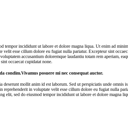
od tempor incididunt ut labore et dolore magna liqua. Ut enim ad minim 
velit esse cillum dolore eu fugiat nulla pariatur. Excepteur sint occaeca
it voluptatem accusantium doloremque laudantiu totam rem aperiam, eaque 
r sint occaecat cupidatat none.
vida condim.Vivamus posuere mi nec consequat auctor.
cia deserunt mollit anim id est laborum. Sed ut perspiciatis unde omnis 
in reprehenderit in voluptate velit esse cillum dolore eu fugiat nulla par
cing elit, sed do eiusmod tempor incididunt ut labore et dolore magna l