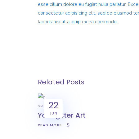
esse cillum dolore eu fugiat nulla pariatur. Ex
consectetur adipisicing elit, sed do eiusmod te
laboris nisi ut aliquip ex ea commodo.
Related Posts
22
SMART
Youngster Art
JUN
READ MORE