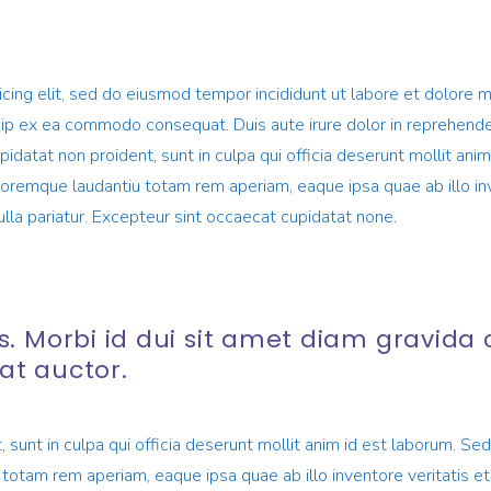
d
icing elit, sed do eiusmod tempor incididunt ut labore et dolore 
quip ex ea commodo consequat. Duis aute irure dolor in reprehender
upidatat non proident, sunt in culpa qui officia deserunt mollit an
oremque laudantiu totam rem aperiam, eaque ipsa quae ab illo inve
nulla pariatur. Excepteur sint occaecat cupidatat none.
s. Morbi id dui sit amet diam gravid
at auctor.
sunt in culpa qui officia deserunt mollit anim id est laborum. Sed 
am rem aperiam, eaque ipsa quae ab illo inventore veritatis et q