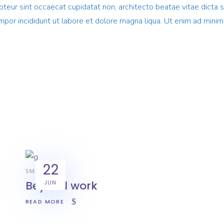
cepteur sint occaecat cupidatat non, architecto beatae vitae dicta
mpor incididunt ut labore et dolore magna liqua. Ut enim ad mini
22
SMART
Beyond work
JUN
READ MORE